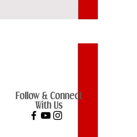
단계
4
Follow & Connect
With Us