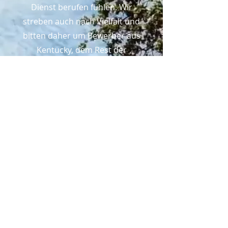
Dienst berufen fühlen. Wir
streben auch nach Vielfalt und
bitten daher um Bewerber aus
Kentucky, dem Rest der
Vereinigten Staaten und der
ganzen Welt.
Limitation Services
Alle Kinder sind in Gottes Augen
wertvoll. RBCS ist sich der
Grenzen seines Dienstes für
diejenigen bewusst, die schwere
emotionale oder
Verhaltensprobleme/Bedürfnisse
haben, mit Suchtproblemen zu
kämpfen haben oder schwere