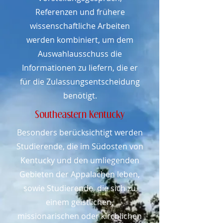
Referenzen und frühere
wissenschaftliche Arbeiten
werden kombiniert, um dem
Auswahlausschuss die
Informationen zu liefern, die er
für die Zulassungsentscheidung
benötigt.
Southeastern Kentucky
Besonders berücksichtigt werden
Studierende, die im Südosten von
Kentucky und den umliegenden
Gebieten der Appalachen leben,
sowie Studierende, die sich zu
einem geistlichen,
missionarischen oder kirchlichen